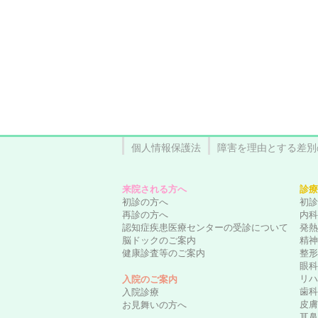
個人情報保護法
障害を理由とする差別
来院される方へ
診療
初診の方へ
初診
再診の方へ
内科
認知症疾患医療センターの受診について
発熱
脳ドックのご案内
精神
健康診査等のご案内
整形
眼科
リハ
入院のご案内
歯科
入院診療
皮膚
お見舞いの方へ
耳鼻