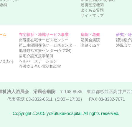
器科
連携医療機関
よくある質問
サイトマップ
ーム
在宅福祉・地域サービス事業
病院・老健
研究・研
南陽園在宅サービスセンター
浴風会病院
認知症介
第二南陽園在宅サービスセンター
老健くぬぎ
浴風会ケ
地域包括支援センター(ケア24)
居宅介護支援事業所
ひまわり
ヘルパーステーション
介護支え合い電話相談室
福祉法人浴風会 浴風会病院
〒168-8535 東京都杉並区高井戸西1-
代表電話 03-3332-6511（9:00～17:30） FAX 03-3332-7671
Copyright c 2015 yokufukai-hospital. All rights reserved.