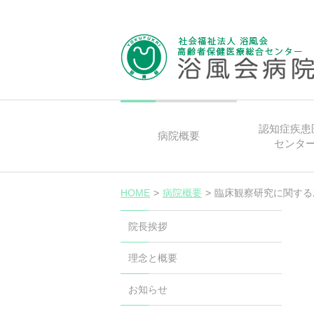
認知症疾患
病院概要
センタ
HOME
>
病院概要
>
臨床観察研究に関する
院長挨拶
理念と概要
お知らせ